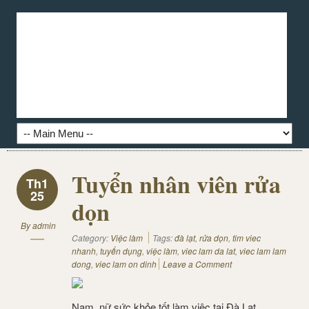
Tuyển nhân viên rửa
Th1
25
dọn
By
admin
Category:
Việc làm
Tags:
đà lạt
,
rửa dọn
,
tim viec
nhanh
,
tuyển dụng
,
việc làm
,
viec lam da lat
,
viec lam lam
dong
,
viec lam on dinh
Leave a Comment
Nam, nữ sức khỏe tốt làm việc tại Đà Lạt