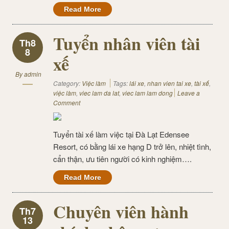
Read More
Tuyển nhân viên tài
Th8
8
xế
By
admin
Category:
Việc làm
Tags:
lái xe
,
nhan vien tai xe
,
tài xế
,
việc làm
,
viec lam da lat
,
viec lam lam dong
Leave a
Comment
Tuyển tài xế làm việc tại Đà Lạt Edensee
Resort, có bằng lái xe hạng D trở lên, nhiệt tình,
cẩn thận, ưu tiên người có kinh nghiệm….
Read More
Chuyên viên hành
Th7
13