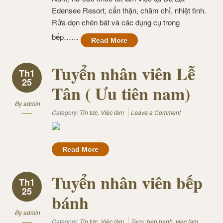
Edensee Resort, cẩn thận, chăm chỉ, nhiệt tình.
Rửa dọn chén bát và các dụng cụ trong
bếp……
Read More
Tuyển nhân viên Lễ
Th1
25
Tân ( Ưu tiên nam)
By
admin
Category:
Tin tức
,
Việc làm
Leave a Comment
Read More
Tuyển nhân viên bếp
Th1
25
bánh
By
admin
Category:
Tin tức
,
Việc làm
Tags:
bep banh
,
viec lam