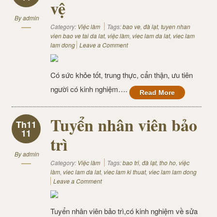
vệ
By
admin
Category:
Việc làm
Tags:
bao ve
,
đà lạt
,
tuyen nhan
vien bao ve tai da lat
,
việc làm
,
viec lam da lat
,
viec lam
lam dong
Leave a Comment
Có sức khỏe tốt, trung thực, cẩn thận, ưu tiên
người có kinh nghiệm….
Read More
Tuyển nhân viên bảo
Th11
11
trì
By
admin
Category:
Việc làm
Tags:
bao tri
,
đà lạt
,
tho ho
,
việc
làm
,
viec lam da lat
,
viec lam ki thuat
,
viec lam lam dong
Leave a Comment
Tuyển nhân viên bảo trì,có kinh nghiệm về sửa