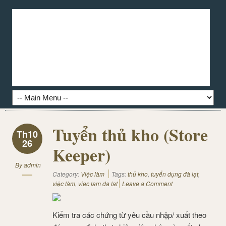
Tuyển thủ kho (Store
Th10
26
Keeper)
By
admin
Category:
Việc làm
Tags:
thủ kho
,
tuyển dụng đà lạt
,
việc làm
,
viec lam da lat
Leave a Comment
Kiểm tra các chứng từ yêu cầu nhập/ xuất theo