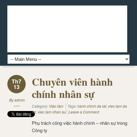
Chuyên viên hành
Th7
13
chính nhân sự
By
admin
Category:
Việc làm
Tags:
hanh chinh da lat
,
viec lam da
lat
,
viec lam nhan su
Leave a Comment
Phụ trách công việc hành chính – nhân sự trong
Công ty