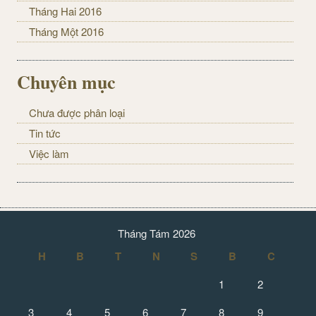
Tháng Hai 2016
Tháng Một 2016
Chuyên mục
Chưa được phân loại
Tin tức
Việc làm
Tháng Tám 2026
H
B
T
N
S
B
C
1
2
3
4
5
6
7
8
9