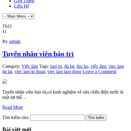
Giới Thiệu
Liên Hệ
Th11
11
By
admin
Tuyển nhân viên bảo trì
Category:
Việc làm
Tags:
bao tri
,
đà lạt
,
tho ho
,
việc làm
,
viec lam
da lat
,
viec lam ki thuat
,
viec lam lam dong
Leave a Comment
Tuyển nhân viên bảo trì,có kinh nghiệm về sửa chữa điện nước là
một lợi thế…
Read More
Tìm kiếm cho:
Bài viết mới