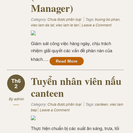
Manager)
Category:
Chưa được phân loại
Tags:
truong bo phan
,
viec lam da lat
,
viec lam le tan
Leave a Comment
Giám sát công việc hàng ngày, chịu trách
nhiệm giải quyết các vấn đề phàn nàn của
khách….
Read More
Tuyển nhân viên nấu
Th6
2
canteen
By
admin
Category:
Chưa được phân loại
Tags:
canteen
,
viec lam
bep
Leave a Comment
Thực hiện chuẩn bị các suất ăn sáng, trưa, tối