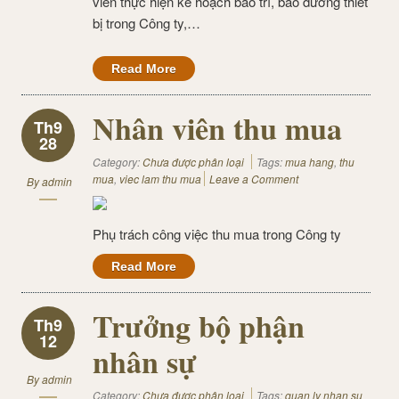
viên thực hiện kế hoạch bảo trì, bảo dưỡng thiết
bị trong Công ty,…
Read More
Nhân viên thu mua
Th9
28
Category:
Chưa được phân loại
Tags:
mua hang
,
thu
mua
,
viec lam thu mua
Leave a Comment
By
admin
Phụ trách công việc thu mua trong Công ty
Read More
Trưởng bộ phận
Th9
12
nhân sự
By
admin
Category:
Chưa được phân loại
Tags:
quan ly nhan su