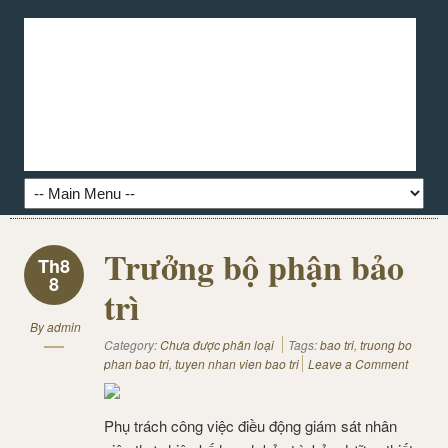
Trưởng bộ phận bảo
Th8
8
trì
By
admin
Category:
Chưa được phân loại
Tags:
bao tri
,
truong bo
phan bao tri
,
tuyen nhan vien bao tri
Leave a Comment
Phụ trách công việc điều động giám sát nhân