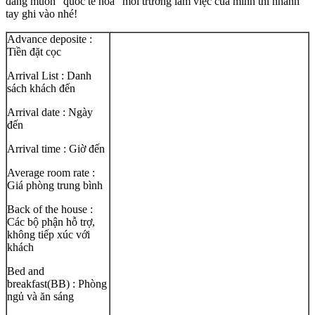
đang muốn “quốc tế hóa” môi trường làm việc của mình thì nhanh
tay ghi vào nhé!
Advance deposite :
Tiền đặt cọc
Arrival List : Danh
sách khách đến
Arrival date : Ngày
đến
Arrival time : Giờ đến
Average room rate :
Giá phòng trung bình
Back of the house :
Các bộ phận hỗ trợ,
không tiếp xúc với
khách
Bed and
breakfast(BB) : Phòng
ngủ và ăn sáng