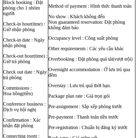
Block booking : Đặt
Method of payment : Hình thức thanh toán
phòng cho 1 nhóm
người
​No show : Khách không đến
Non guaranteed reservation: Đặt phòng
Check-in hour(time) :
không đảm bảo
Giờ nhận phòng
Occupancy level : Công suất phòng
Check-in date : Ngày
nhận phòng
Other requirements : Các yêu cầu khác
Check-out hour(time) :
Overbooking : Đặt phòng quá tải(vượt trội)
Giờ trả phòng
Overnight accommodation : Ở lưu trú qua
Check out date : Ngày
đêm
trả phòng
Overstay : Lưu trú quá thời hạn.
Commissions :
Hoa hồng(tiền)
Package plan rate : Giá trọn gói
Conference business :
Pre-assignment : Sắp xếp phòng trước
Dịch vụ hội nghị
Pre-payment : Thanh toán tiền trước
Confirmation : Xác
nhận đặt phòng
Pre-registration : Chuẩn bị đăng ký trước
Connecting room :
Rack rates : Giá niêm yết