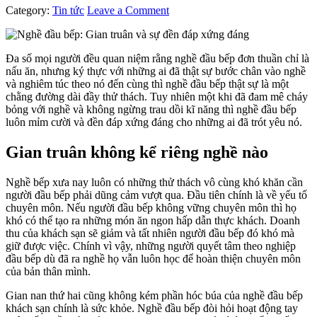
Category:
Tin tức
Leave a Comment
​Đa số mọi người đều quan niệm rằng nghề đầu bếp đơn thuần chỉ là
nấu ăn, nhưng ký thực với những ai đã thật sự bước chân vào nghề
và nghiêm túc theo nó đến cùng thì nghề đầu bếp thật sự là một
chằng đường dài đầy thử thách. Tuy nhiên một khi đã đam mê cháy
bỏng với nghề và không ngừng trau dồi kĩ năng thì nghề đầu bếp
luôn mỉm cười và đền đáp xứng đáng cho những ai đã trót yêu nó.
Gian truân không kể riêng nghề nào
Nghề bếp xưa nay luôn có những thử thách vô cùng khó khăn cần
người đầu bếp phải dũng cảm vượt qua. Đầu tiên chính là về yếu tố
chuyên môn. Nếu người đầu bếp không vững chuyên môn thì họ
khó có thể tạo ra những món ăn ngon hấp dẫn thực khách. Doanh
thu của khách sạn sẽ giảm và tất nhiên người đầu bếp đó khó mà
giữ được việc. Chính vì vậy, những người quyết tâm theo nghiệp
đầu bếp dù đã ra nghề họ vẫn luôn học để hoàn thiện chuyên môn
của bản thân mình.
Gian nan thứ hai cũng không kém phần hóc búa của nghề đầu bếp
khách sạn chính là sức khỏe. Nghề đầu bếp đòi hỏi hoạt động tay