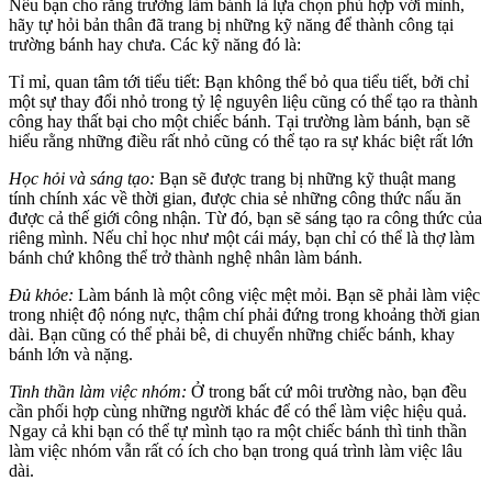
Nếu bạn cho rằng trường làm bánh là lựa chọn phù hợp với mình,
hãy tự hỏi bản thân đã trang bị những kỹ năng để thành công tại
trường bánh hay chưa. Các kỹ năng đó là:
Tỉ mỉ, quan tâm tới tiểu tiết: Bạn không thể bỏ qua tiểu tiết, bởi chỉ
một sự thay đổi nhỏ trong tỷ lệ nguyên liệu cũng có thể tạo ra thành
công hay thất bại cho một chiếc bánh. Tại trường làm bánh, bạn sẽ
hiểu rằng những điều rất nhỏ cũng có thể tạo ra sự khác biệt rất lớn
Học hỏi và sáng tạo:
Bạn sẽ được trang bị những kỹ thuật mang
tính chính xác về thời gian, được chia sẻ những công thức nấu ăn
được cả thế giới công nhận. Từ đó, bạn sẽ sáng tạo ra công thức của
riêng mình. Nếu chỉ học như một cái máy, bạn chỉ có thể là thợ làm
bánh chứ không thể trở thành nghệ nhân làm bánh.
Đủ khỏe:
Làm bánh là một công việc mệt mỏi. Bạn sẽ phải làm việc
trong nhiệt độ nóng nực, thậm chí phải đứng trong khoảng thời gian
dài. Bạn cũng có thể phải bê, di chuyển những chiếc bánh, khay
bánh lớn và nặng.
Tinh thần làm việc nhóm:
Ở trong bất cứ môi trường nào, bạn đều
cần phối hợp cùng những người khác để có thể làm việc hiệu quả.
Ngay cả khi bạn có thể tự mình tạo ra một chiếc bánh thì tinh thần
làm việc nhóm vẫn rất có ích cho bạn trong quá trình làm việc lâu
dài.