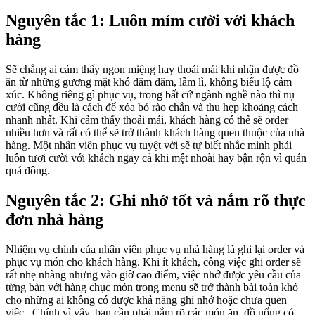
Nguyên tắc 1: Luôn mỉm cười với khách
hàng
Sẽ chẳng ai cảm thấy ngon miệng hay thoải mái khi nhận được đồ
ăn từ những gương mặt khó đăm đăm, lầm lì, không biểu lộ cảm
xúc. Không riêng gì phục vụ, trong bất cứ ngành nghề nào thì nụ
cười cũng đều là cách để xóa bỏ rào chắn và thu hẹp khoảng cách
nhanh nhất. Khi cảm thấy thoải mái, khách hàng có thể sẽ order
nhiều hơn và rất có thể sẽ trở thành khách hàng quen thuộc của nhà
hàng. Một nhân viên phục vụ tuyệt vời sẽ tự biết nhắc mình phải
luôn tươi cười với khách ngay cả khi mệt nhoài hay bận rộn vì quán
quá đông.
Nguyên tắc 2: Ghi nhớ tốt và nắm rõ thực
đơn nhà hàng
Nhiệm vụ chính của nhân viên phục vụ nhà hàng là ghi lại order và
phục vụ món cho khách hàng. Khi ít khách, công việc ghi order sẽ
rất nhẹ nhàng nhưng vào giờ cao điểm, việc nhớ được yêu cầu của
từng bàn với hàng chục món trong menu sẽ trở thành bài toàn khó
cho những ai không có được khả năng ghi nhớ hoặc chưa quen
việc. Chính vì vậy, bạn cần phải nắm rõ các món ăn, đồ uống có