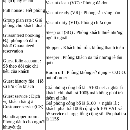
bị tại quầy lễ tân
Vacant clean (VC) : Phòng đã dọn
Full house : Hết phòng
Vacant ready (VR) : Phòng sẵn sàng bán
Group plan rate : Giá
Vacant dirty (VD): Phòng chưa dọn
phòng cho khách đoàn
Sleep out (SO) : Phòng khách thuê nhưng
Guaranteed booking :
ngủ ở ngoài
Đặt phòng có đảm
bảo# Guaranteed
Skipper : Khách bỏ trốn, không thanh toán
reservation
Sleeper : Phòng khách đã trả nhưng lễ tân
Guest folio account :
quên
Sổ theo dõi các chi
tiêu của khách
Room off : Phòng không sử dụng = O.O.O:
out of order
Guest history file : Hồ
sơ lưu của khách
Giá phòng công bố là : $100 net : nghĩa là
khách chỉ phải trả 100$ mà không phải trả
Guest service : Dịch
thêm gì nữa
vụ khách hàng #
Giá phòng công bố là $100++ nghĩa là :
Customer service(CS)
khách phải trả 100$ cộng với 10$ VAT và
5$ service charge, tổng cộng số tiền phải trả
Handicapper room :
là 115$
Phòng dành cho người
khuyết tật