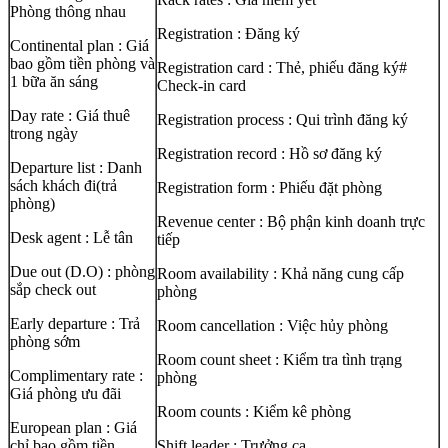
Phòng thông nhau
Registration : Đăng ký
Continental plan : Giá
bao gồm tiền phòng và
Registration card : Thẻ, phiếu đăng ký#
1 bữa ăn sáng
Check-in card
Day rate : Giá thuê
Registration process : Qui trình đăng ký
trong ngày
Registration record : Hồ sơ đăng ký
Departure list : Danh
sách khách đi(trả
Registration form : Phiếu đặt phòng
phòng)
Revenue center : Bộ phận kinh doanh trực
Desk agent : Lễ tân
tiếp
Due out (D.O) : phòng
Room availability : Khả năng cung cấp
sắp check out
phòng
Early departure : Trả
Room cancellation : Việc hủy phòng
phòng sớm
Room count sheet : Kiểm tra tình trạng
Complimentary rate :
phòng
Giá phòng ưu đãi
Room counts : Kiểm kê phòng
European plan : Giá
chỉ bao gồm tiền
Shift leader : Trưởng ca