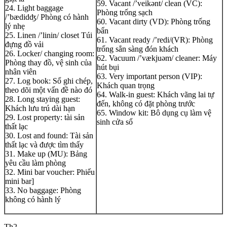
59. Vacant /’veikənt/ clean (VC):
24. Light baggage
Phòng trống sạch
/’bædidʤ/ Phòng có hành
60. Vacant dirty (VD): Phòng trống
lý nhẹ
bẩn
25. Linen /’linin/ closet Túi
61. Vacant ready /’redi/(VR): Phòng
đựng đồ vải
trống sẳn sàng đón khách
26. Locker/ changing room:
62. Vacuum /’vækjuəm/ cleaner: Máy
Phòng thay đồ, vệ sinh của
hút bụi
nhân viên
63. Very important person (VIP):
27. Log book: Sổ ghi chép,
Khách quan trọng
theo dõi một vấn đề nào đó
64. Walk-in guest: Khách vãng lai tự
28. Long staying guest:
đến, không có đặt phòng trước
Khách lưu trú dài hạn
65. Window kit: Bô dụng cụ làm vệ
29. Lost property: tài sản
sinh cửa sổ
thất lạc
30. Lost and found: Tài sản
thất lạc và được tìm thấy
31. Make up (MU): Bảng
yêu cầu làm phòng
32. Mini bar voucher: Phiếu
mini bar]
33. No baggage: Phòng
không có hành lý
Th2