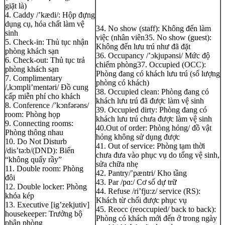
giặt là)
4. Caddy /’kædi/: Hộp đựng
dụng cụ, hóa chất làm vệ
​34. No show (staff): Không đến làm
sinh
việc (nhân viên35. No show (guest):
5. Check-in: Thủ tục nhận
Không đến lưu trú như đã đặt
phòng khách sạn
36. Occupancy /’ɔkjupənsi/ Mức độ
6. Check-out: Thủ tục trả
chiếm phòng37. Occupied (OCC):
phòng khách sạn
Phòng đang có khách lưu trú (số lượng
7. Complimentary
phòng có khách)
/,kɔmpli’mentəri/ Đồ cung
38. Occupied clean: Phòng đang có
cấp miễn phí cho khách
khách lưu trú đã được làm vệ sinh
8. Conference /’kɔnfərəns/
39. Occupied dirty: Phòng đang có
room: Phòng họp
khách lưu trú chưa được làm vệ sinh
9. Connecting rooms:
40.Out of order: Phòng hỏng/ đồ vật
Phòng thông nhau
hỏng không sử dụng được
10. Do Not Disturb
41. Out of service: Phòng tạm thời
/dis’tə:b/(DND): Biển
chưa đưa vào phục vụ do tổng vệ sinh,
“không quấy rầy”
sửa chữa nhẹ
11. Double room: Phòng
42. Pantry/’pæntri/ Kho tầng
đôi
43. Par /pɑ:/ Cơ số dự trữ
12. Double locker: Phòng
44. Refuse /ri’fju:z/ service (RS):
khóa kép
Khách từ chối được phục vụ
13. Executive [ig’zekjutiv]
45. Reocc (reoccupied/ back to back):
housekeeper: Trưởng bộ
Phòng có khách mới đến ở trong ngày
phận phòng