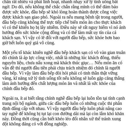
chân rất nhiều và phải linh hoạt, nhanh nhạy xử lý tình uống bất
ngờ. Do đó, nếu không thể chắc chắn rằng mình có thể đảm bảo
được sức khỏe, đầu bếp sẽ khó lòng hoàn thành được công việc
được khách sạn giao phó. Ngoài ra nếu mang bệnh tật trong người,
đầu bếp cũng không thể trực tiếp chế biến món ăn cho thực khách
vì có thể khiến họ bị lây nhiễm. Điều này sẽ rất nguy hiểm vì nó ảnh
hưởng đến sức khỏe cộng đồng và có thể làm mất uy tín của cả
khách sạn. Vì vậy có lẽ đối với người đầu bếp, sức khỏe hơn bao
giờ hết luôn quý giá vô cùng.
Một yếu tố khác khiên nghề đầu bếp khách sạn có vô vàn gian truân
đó chính là áp lực công việc, nhất là những lúc khách đông, thiếu
nguyên liệu, chưa nấu xong mà khách thúc giục… Nếu món ăn có
vấn đề thì người đầu tiên phải chịu trách nhiệm đó chính là người
đầu bếp. Vì vậy làm đầu bếp đòi hỏi phải có tinh thần thật vững
vàng, kĩ năng xử lý tình uống tốt nếu không sẽ luôn gặp căng thẳng
làm ảnh hưởng đến chất lượng món ăn và nhất là sức khỏe của
chính đầu bếp đó.
Ngoài ra, ít ai biết rằng chính nghề đầu bếp lại luôn tồn tại tính cạnh
trang nội bộ ngành, giữa các đầu bếp luôn có những cuộc thi phân
định đẳng cấp với nhau. Vì vậy người đầu bếp luôn phải nâng cao
tay nghề để không bị tụt lại con đường dài mà lại còn lắm khó khăn
này. Đồng thời cũng cần biết khéo léo đối nhân xử thế tránh xung
đột không đáng có với đồng nghiệp.