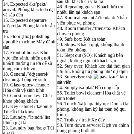
sau khi khách cũ vừa trả
14. Expected /iks’pekt/
46. Repeating guest: Khách lưu trú
arrival: Phòng khách đã đặt
nhiều lần tại khách sạn
và sắp đến
47. Room attendant /ə’tendənt/ Nhân
15. Expected departure
viên phục vụ phòng
/di’pɑ:tʃə/ Phòng khách sắp
48. Room transfer /’trænsfə:/ Khách
trả
chuyển phòng
16. Floor [flɒ:] polishing
49. Safe box: Két an toàn
/’pouliʃ/ machine Máy đánh
50. Skips: Khách quịt, không thanh
sàn
toán tiền phòng
17. Front of house: Khu
51. Slept out (SO): Khách ngủ bên
vực tiền sảnh, những nơi
ngoài, không ngủ tại khách sạn
khách thường lui tới để sử
52. Stay over: Khách kéo dài thời gian
dụng các dịch vụ
lưu trú, không trả phòng như dự định
18. General /’dʤenərəl/
53. Supervisor /’sju
əvaizə/ Giám
cleaning: Tổng vệ sinh
sát viên
19. Glass /glɑ:s/ cleaner:
54. Supply /sə’plai/ Đồ cung cấp
Hóa chất vệ sinh kính
55. Toilet bowl cleaner: Hóa chất vệ
20. Guest room key: Chìa
sinh toilet
khóa phòng khách
56. Touch /tʌtʃ/ up/ tidy up: Dọn sơ lại
21. Key cabinet /’kæbinit/
phòng, không làm kỹ lại toàn bộ qui
Tủ cất chìa khóa
trình
22. Laundry /’lɔ:ndri/ list
57. Trolley /’trɔli/ Xe đẩy
Phiếu giặt là
58. Turn down service: Dịch vụ chỉnh
23. Laundry bag /bæg/ Túi
trang phòng buổi tối
giặt là