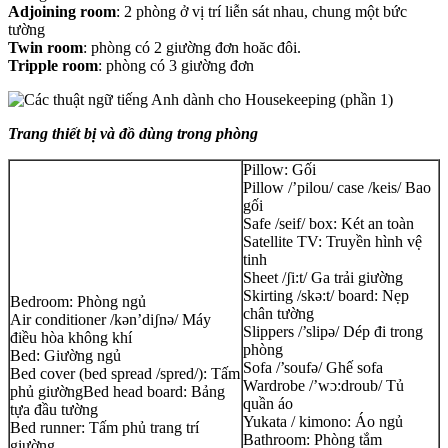
Adjoining room
: 2 phòng ở vị trí liễn sát nhau, chung một bức
tường
Twin room
: phòng có 2 giường đơn hoăc đôi.
Tripple room
: phòng có 3 giường đơn
Trang thiết bị và đồ dùng trong phòng
Pillow: Gối
Pillow /’pilou/ case /keis/ Bao
gối
Safe /seif/ box: Két an toàn
Satellite TV: Truyền hình vệ
tinh
Sheet /ʃi:t/ Ga trải giường
Skirting /skə:t/ board: Nẹp
Bedroom: Phòng ngủ
chân tường
Air conditioner /kən’diʃnə/ Máy
Slippers /’slipə/ Dép đi trong
điều hòa không khí
phòng
Bed: Giường ngủ
Sofa /’soufə/ Ghế sofa
Bed cover (bed spread /spred/): Tấm
Wardrobe /’wɔ:droub/ Tủ
phủ giườngBed head board: Bảng
quần áo
tựa đầu tường
Yukata / kimono: Áo ngủ
Bed runner: Tấm phủ trang trí
Bathroom: Phòng tắm
giường