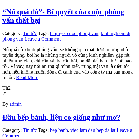
“Nổ quá đà”- Bí quyết của cuộc phỏng
vấn thất bại
Category:
Tin tức
Tags:
bi quyet cuoc phong van
,
kinh nghiem di
phong van
Leave a Comment
Nổ quá đà khi đi phóng vấn, sẽ không qua mặt được những nhà
tuyển dụng, bởi họ là những người vô cùng kinh nghiệm, gặp rất
nhiều ứng viên, chỉ cần vài ba câu hỏi, họ đã biết bạn như thế nào
rồi. Vì vậy, hãy nói những gì mình biết, trung thật vẫn là điều tốt
hơn, nếu không muốn đóng đi cánh cửa vào công ty mà bạn mong
muốn.
Read More
Th2
25
By
admin
Đầu bếp bánh, liệu có giống như mơ?
Category:
Tin tức
Tags:
bep banh
,
viec lam dau bep da lat
Leave a
Comment