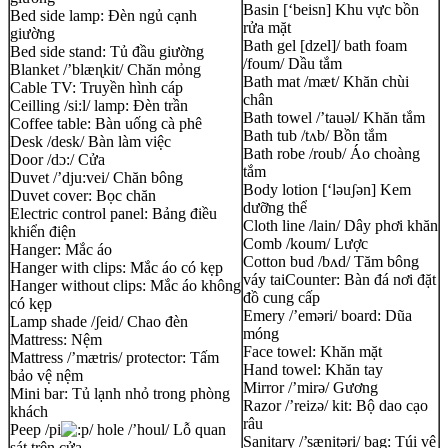
Basin [‘beisn] Khu vực bồn
Bed side lamp: Đèn ngủ cạnh
rửa mặt
giường
Bath gel [dzel]/ bath foam
Bed side stand: Tủ đầu giường
/foum/ Dầu tắm
Blanket /’blæɳkit/ Chăn mỏng
Bath mat /mæt/ Khăn chùi
Cable TV: Truyền hình cáp
chân
Ceilling /si:l/ lamp: Đèn trần
Bath towel /’tauəl/ Khăn tắm
Coffee table: Bàn uống cà phê
Bath tub /tʌb/ Bồn tắm
Desk /desk/ Bàn làm việc
Bath robe /roub/ Áo choàng
Door /dɔ:/ Cửa
tắm
Duvet /’dju:vei/ Chăn bông
Body lotion [‘lәuʃәn] Kem
Duvet cover: Bọc chăn
dưỡng thể
Electric control panel: Bảng điều
Cloth line /lain/ Dây phơi khăn
khiển điện
Comb /koum/ Lược
Hanger: Mắc áo
Cotton bud /bʌd/ Tăm bông
Hanger with clips: Mắc áo có kẹp
váy taiCounter: Bàn đá nơi đặt
Hanger without clips: Mắc áo không
đồ cung cấp
có kẹp
Emery /’eməri/ board: Dũa
Lamp shade /ʃeid/ Chao đèn
móng
Mattress: Nệm
Face towel: Khăn mặt
Mattress /’mætris/ protector: Tấm
Hand towel: Khăn tay
bảo vệ nệm
Mirror /’mirə/ Gương
Mini bar: Tủ lạnh nhỏ trong phòng
Razor /’reizə/ kit: Bộ dao cạo
khách
râu
Peep /pi
/ hole /’houl/ Lỗ quan
Sanitary /’sænitəri/ bag: Túi vệ
sát trên cửa