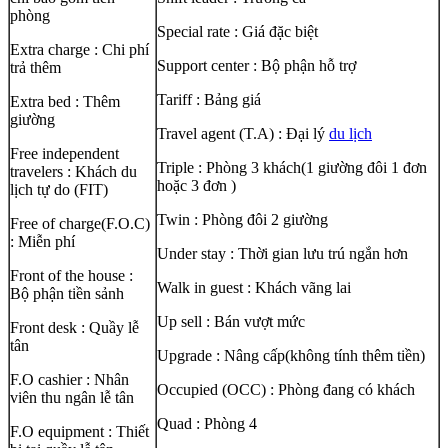
phòng
Special rate : Giá đặc biệt
Extra charge : Chi phí
Support center : Bộ phận hỗ trợ
trả thêm
Tariff : Bảng giá
Extra bed : Thêm
giường
Travel agent (T.A) : Đại lý
du lịch
Free independent
Triple : Phòng 3 khách(1 giường đôi 1 đơn
travelers : Khách du
hoặc 3 đơn )
lịch tự do (FIT)
Twin : Phòng đôi 2 giường
Free of charge(F.O.C)
: Miễn phí
Under stay : Thời gian lưu trú ngắn hơn
Front of the house :
Walk in guest : Khách vãng lai
Bộ phận tiền sảnh
Up sell : Bán vượt mức
Front desk : Quầy lễ
tân
Upgrade : Nâng cấp(không tính thêm tiền)
F.O cashier : Nhân
Occupied (OCC) : Phòng đang có khách
viên thu ngân lễ tân
Quad : Phòng 4
F.O equipment : Thiết