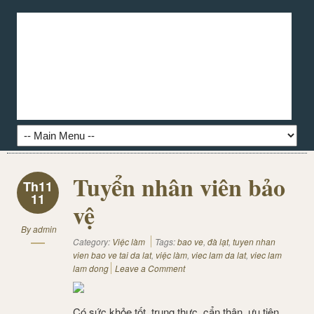
Tuyển nhân viên bảo
Th11
11
vệ
By
admin
Category:
Việc làm
Tags:
bao ve
,
đà lạt
,
tuyen nhan
vien bao ve tai da lat
,
việc làm
,
viec lam da lat
,
viec lam
lam dong
Leave a Comment
Có sức khỏe tốt, trung thực, cẩn thận, ưu tiên