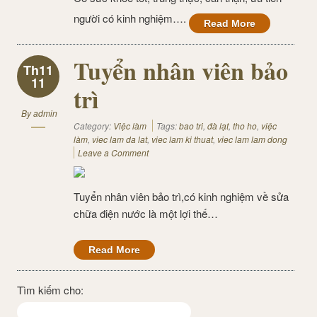
người có kinh nghiệm….
Read More
Tuyển nhân viên bảo
Th11
11
trì
By
admin
Category:
Việc làm
Tags:
bao tri
,
đà lạt
,
tho ho
,
việc
làm
,
viec lam da lat
,
viec lam ki thuat
,
viec lam lam dong
Leave a Comment
Tuyển nhân viên bảo trì,có kinh nghiệm về sửa
chữa điện nước là một lợi thế…
Read More
Tìm kiếm cho: